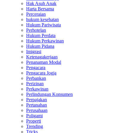
Hak Asuh Anak
Harta Bersama
Perceraian
hukum kesehatan
Hukum Pariwisata
Perhotelan
Hukum Perdata
Hukum Perkawinan
Hukum Pidana
Imigrasi
Ketenagakerjaan
Penanaman Modal
Pengacara
Pengacara Jogja
Perbankan
Perizinan
Perkawinan
Perlindungan Konsumen
Perpajakan
Pertanahan
Perusahaan
Poligami
Properti
Trending
Tricks