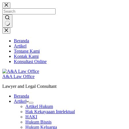
Skip
to
content
No
results
Beranda
Artikel
Tentang Kami
Kontak Kami
Konsultasi Online
A&A Law Office
Lawyer and Legal Consultant
Beranda
Artikel
Artikel Hukum
Hak Kekayaaan Intelektual
HAKI
Hukum Bisnis
Hukum Keluarga