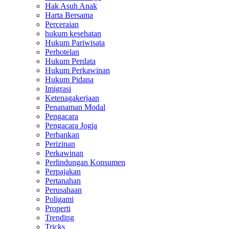
Hak Asuh Anak
Harta Bersama
Perceraian
hukum kesehatan
Hukum Pariwisata
Perhotelan
Hukum Perdata
Hukum Perkawinan
Hukum Pidana
Imigrasi
Ketenagakerjaan
Penanaman Modal
Pengacara
Pengacara Jogja
Perbankan
Perizinan
Perkawinan
Perlindungan Konsumen
Perpajakan
Pertanahan
Perusahaan
Poligami
Properti
Trending
Tricks