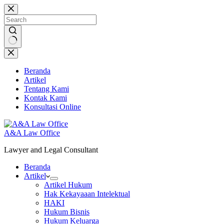
Skip
to
content
No
results
Beranda
Artikel
Tentang Kami
Kontak Kami
Konsultasi Online
A&A Law Office
Lawyer and Legal Consultant
Beranda
Artikel
Artikel Hukum
Hak Kekayaaan Intelektual
HAKI
Hukum Bisnis
Hukum Keluarga