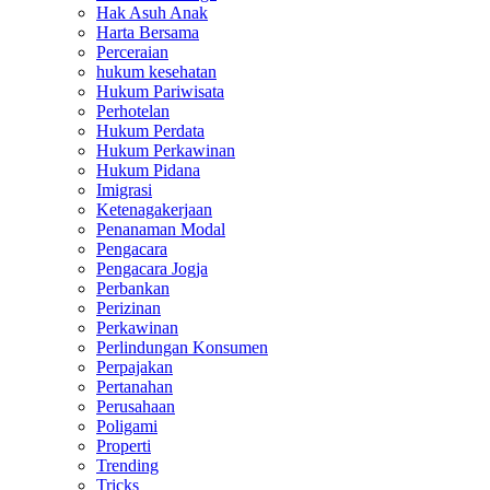
Hak Asuh Anak
Harta Bersama
Perceraian
hukum kesehatan
Hukum Pariwisata
Perhotelan
Hukum Perdata
Hukum Perkawinan
Hukum Pidana
Imigrasi
Ketenagakerjaan
Penanaman Modal
Pengacara
Pengacara Jogja
Perbankan
Perizinan
Perkawinan
Perlindungan Konsumen
Perpajakan
Pertanahan
Perusahaan
Poligami
Properti
Trending
Tricks