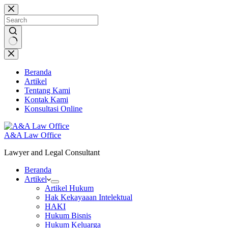
Skip
to
content
No
results
Beranda
Artikel
Tentang Kami
Kontak Kami
Konsultasi Online
A&A Law Office
Lawyer and Legal Consultant
Beranda
Artikel
Artikel Hukum
Hak Kekayaaan Intelektual
HAKI
Hukum Bisnis
Hukum Keluarga