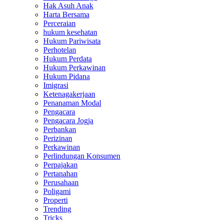
Hak Asuh Anak
Harta Bersama
Perceraian
hukum kesehatan
Hukum Pariwisata
Perhotelan
Hukum Perdata
Hukum Perkawinan
Hukum Pidana
Imigrasi
Ketenagakerjaan
Penanaman Modal
Pengacara
Pengacara Jogja
Perbankan
Perizinan
Perkawinan
Perlindungan Konsumen
Perpajakan
Pertanahan
Perusahaan
Poligami
Properti
Trending
Tricks