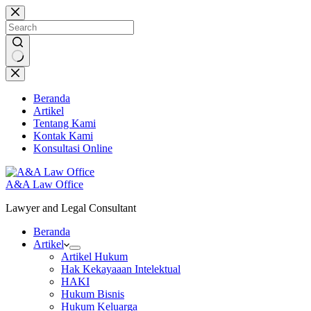
Skip
to
content
No
results
Beranda
Artikel
Tentang Kami
Kontak Kami
Konsultasi Online
A&A Law Office
Lawyer and Legal Consultant
Beranda
Artikel
Artikel Hukum
Hak Kekayaaan Intelektual
HAKI
Hukum Bisnis
Hukum Keluarga