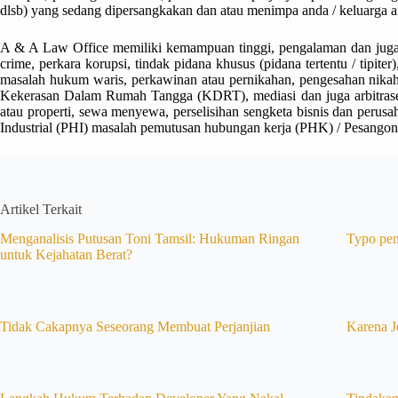
dlsb) yang sedang dipersangkakan dan atau menimpa anda / keluarga a
A & A Law Office memiliki kemampuan tinggi, pengalaman dan juga tel
crime, perkara korupsi, tindak pidana khusus (pidana tertentu / tipi
masalah hukum waris, perkawinan atau pernikahan, pengesahan nikah s
Kekerasan Dalam Rumah Tangga (KDRT), mediasi dan juga arbitrase,
atau properti, sewa menyewa, perselisihan sengketa bisnis dan perus
Industrial (PHI) masalah pemutusan hubungan kerja (PHK) / Pesangon
Artikel Terkait
Menganalisis Putusan Toni Tamsil: Hukuman Ringan
Typo pen
untuk Kejahatan Berat?
Tidak Cakapnya Seseorang Membuat Perjanjian
Karena J