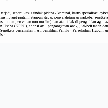
di, seperti kasus tindak pidana / kriminal, kasus spesialisasi cyber
 kasus hutang-piutang ataupun gadai, penyalahgunaan narkoba, sengketa
uslim dan perceraian non-muslim) dan atau talak di pengadilan agama,
Usaha (KPPU), adopsi atau pengangkatan anak, jual-beli tanah dan
sengketa perselisihan hasil pemilihan Pemilu), Perselisihan Hubungan
dlsb.