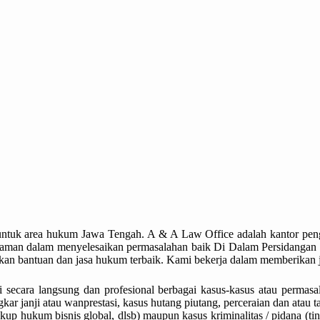
untuk area hukum Jawa Tengah. A & A Law Office adalah kantor pen
man dalam menyelesaikan permasalahan baik Di Dalam Persidangan (l
an bantuan dan jasa hukum terbaik. Kami bekerja dalam memberikan j
i secara langsung dan profesional berbagai kasus-kasus atau perm
 janji atau wanprestasi, kasus hutang piutang, perceraian dan atau ta
gkup hukum bisnis global, dlsb) maupun kasus kriminalitas / pidana (t