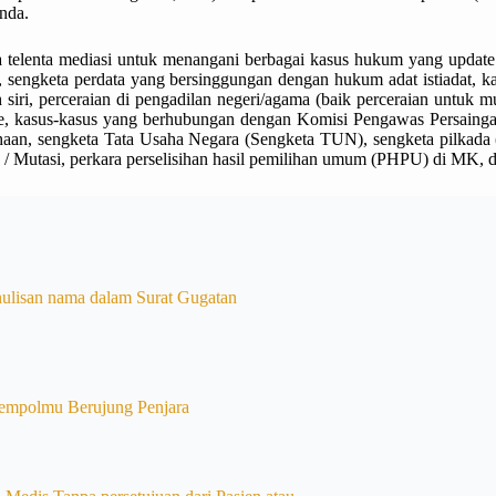
nda.
enta mediasi untuk menangani berbagai kasus hukum yang update terja
ter), sengketa perdata yang bersinggungan dengan hukum adat istiadat,
iri, perceraian di pengadilan negeri/agama (baik perceraian untuk m
 kasus-kasus yang berhubungan dengan Komisi Pengawas Persaingan 
ahaan, sengketa Tata Usaha Negara (Sengketa TUN), sengketa pilkada (
 / Mutasi, perkara perselisihan hasil pemilihan umum (PHPU) di MK, 
ulisan nama dalam Surat Gugatan
empolmu Berujung Penjara