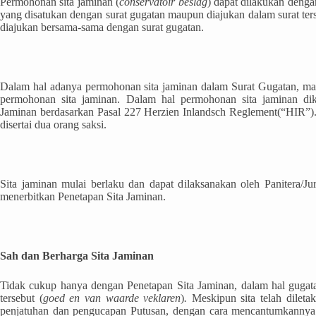
Permohonan sita jaminan (
conservatoir beslag
) dapat dilakukan dengan
yang disatukan dengan surat gugatan maupun diajukan dalam surat ter
diajukan bersama-sama dengan surat gugatan.
Dalam hal adanya permohonan sita jaminan dalam Surat Gugatan, ma
permohonan sita jaminan. Dalam hal permohonan sita jaminan di
Jaminan berdasarkan Pasal 227 Herzien Inlandsch Reglement(“HIR”). B
disertai dua orang saksi.
Sita jaminan mulai berlaku dan dapat dilaksanakan oleh Panitera/
menerbitkan Penetapan Sita Jaminan.
Sah dan Berharga Sita Jaminan
Tidak cukup hanya dengan Penetapan Sita Jaminan, dalam hal gugata
tersebut (
goed en van waarde veklaren
)
.
Meskipun sita telah dilet
penjatuhan dan pengucapan Putusan, dengan cara mencantumkannya 