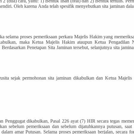
 2 (dua) cara, yaitu: 1) Bentuk lisan (oral) dan 2) Bentuk tertulis. P
sendiri. Oleh karena Anda telah spesifik menyebutkan sita jaminan d
ka selama proses pemeriksaan perkara Majelis Hakim yang memeriks
kabulkan, maka Ketua Majelis Hakim ataupun Ketua Pengadilan N
erdasarkan Penetapan Sita Jaminan tersebut, selanjutnya sita jamina
Jurusita sejak permohonan sita jaminan dikabulkan dan Ketua Maje
n Penggugat dikabulkan, Pasal 226 ayat (7) HIR secara tegas memer
akkan sebelum pemeriksaan dan sebelum dijatuhkannya putusan, saa
dalam amar Putusan. Selama proses pemeriksaan berjalan, secara f