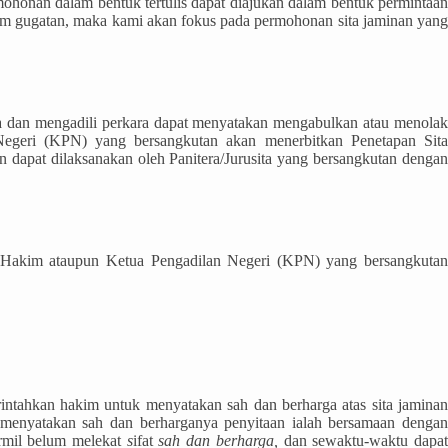
ermohonan dalam bentuk tertulis dapat diajukan dalam bentuk permintaa
alam gugatan, maka kami akan fokus pada permohonan sita jaminan yang
a dan mengadili perkara dapat menyatakan mengabulkan atau menolak
egeri (KPN) yang bersangkutan akan menerbitkan Penetapan Sita
n dapat dilaksanakan oleh Panitera/Jurusita yang bersangkutan dengan
lis Hakim ataupun Ketua Pengadilan Negeri (KPN) yang bersangkutan
intahkan hakim untuk menyatakan sah dan berharga atas sita jaminan
t menyatakan sah dan berharganya penyitaan ialah bersamaan dengan
ormil belum melekat
s
ifat
sah dan berharga
,
dan sewaktu-waktu dapa