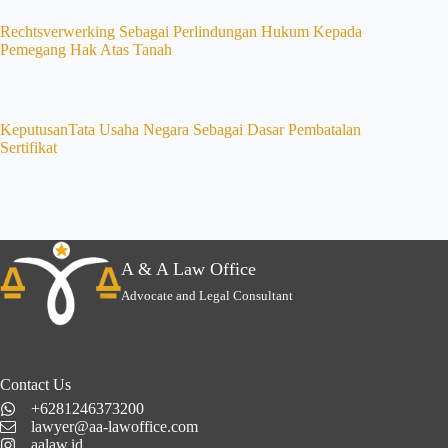
Rechtsverwerking Sebagai Perlindungan Hukum Kepada
Pemegang Hak Atas Tanah
KeputusanTata Usaha Negara Sebagai Dasar Pembatalan
Sertifikat
A & A Law Office
Advocate and Legal Consultant
Contact Us
+6281246373200
lawyer@aa-lawoffice.com
aalaw.id