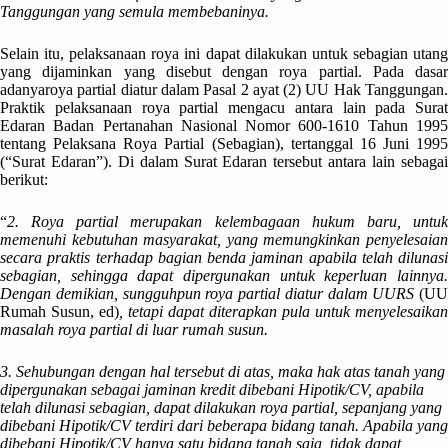
Tanggungan yang semula membebaninya.
Selain itu, pelaksanaan roya ini dapat dilakukan untuk sebagian utang
yang dijaminkan yang disebut dengan roya partial. Pada dasar
adanyaroya partial diatur dalam Pasal 2 ayat (2) UU Hak Tanggungan.
Praktik pelaksanaan roya partial mengacu antara lain pada Surat
Edaran Badan Pertanahan Nasional Nomor 600-1610 Tahun 1995
tentang Pelaksana Roya Partial (Sebagian), tertanggal 16 Juni 1995
(“Surat Edaran”). Di dalam Surat Edaran tersebut antara lain sebagai
berikut:
“
2. Roya partial merupakan kelembagaan hukum baru, untuk
memenuhi kebutuhan masyarakat, yang memungkinkan penyelesaian
secara praktis terhadap bagian benda jaminan apabila telah dilunasi
sebagian, sehingga dapat dipergunakan untuk keperluan lainnya.
Dengan demikian, sungguhpun roya partial diatur dalam UURS
(UU
Rumah Susun, ed)
, tetapi dapat diterapkan pula untuk menyelesaikan
masalah roya partial di luar rumah susun.
3. Sehubungan dengan hal tersebut di atas, maka hak atas tanah yang
dipergunakan sebagai jaminan kredit dibebani Hipotik/CV, apabila
telah dilunasi sebagian, dapat dilakukan roya partial, sepanjang yang
dibebani Hipotik/CV terdiri dari beberapa bidang tanah. Apabila yang
dibebani Hipotik/CV hanya satu bidang tanah saja, tidak dapat