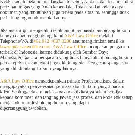
Ketika sudah melalui lima langkah tersebut, Anda sudah bisa memiliki
perizinan migas yang Anda kehendaki. Tata cara dan kelengkapan
dokumen yang dibutuhkan juga tertera pada situs ini, sehingga tidak
perlu bingung untuk melakukannya.
Jika anda ingin mengetahui lebih lanjut permasalahan bidang hukum
lainnya dapat menghubungi kami
A&A Law Office
melalui
Telephone/WA di
+62 812-4637-3200
atau mengirimkan email ke
lawyer@aa-lawoffice.com
.
A&A Law Office
merupakan pengacara
terbaik di Indonesia, karena didukung oleh Sumber Daya
Manusia/Pengacara-pengacara yang tidak hanya ahli dibidang hukum
perdata/privat, akan tetapi juga didukung oleh Pengacara-pengacara
yang ahli dibidang Hukum yang lainnya.
A&A Law Office
mengedepankan prinsip Profesionalisme dalam
mengupayakan penyelesaian permasalahan hukum yang dihadapi
klien. Sehingga dalam melaksanakan aktivitasnya selalu berpijak
kepada komitmen dan tangung jawab jasa profesi dan kode etik setiap
menjalankan profesi bidang hukum yang dapat
dipertanggungjawabkan.