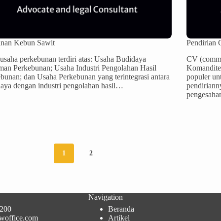
inan Kebun Sawit
Pendirian
 usaha perkebunan terdiri atas: Usaha Budidaya
CV (comman
an Perkebunan; Usaha Industri Pengolahan Hasil
Komanditer
bunan; dan Usaha Perkebunan yang terintegrasi antara
populer un
aya dengan industri pengolahan hasil…
pendiriann
pengesah
1
2
Navigation
200
Beranda
woffice.com
Artikel