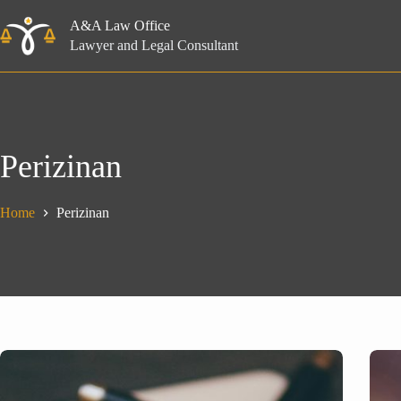
Skip
to
A&A Law Office
content
Lawyer and Legal Consultant
Perizinan
Home
Perizinan