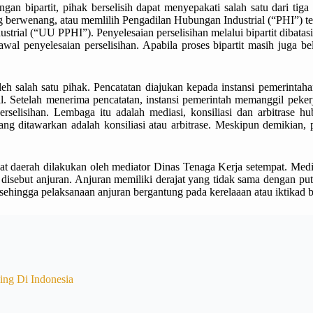
gan bipartit, pihak berselisih dapat menyepakati salah satu dari tiga
ang berwenang, atau memlilih Pengadilan Hubungan Industrial (“PHI”
rial (“UU PPHI”). Penyelesaian perselisihan melalui bipartit dibatasi
awal penyelesaian perselisihan. Apabila proses bipartit masih juga b
leh salah satu pihak. Pencatatan diajukan kepada instansi pemerintah
gal. Setelah menerima pencatatan, instansi pemerintah memanggil pek
elisihan. Lembaga itu adalah mediasi, konsiliasi dan arbitrase hubu
yang ditawarkan adalah konsiliasi atau arbitrase. Meskipun demikian
kat daerah dilakukan oleh mediator Dinas Tenaga Kerja setempat. Media
disebut anjuran. Anjuran memiliki derajat yang tidak sama dengan pu
ehingga pelaksanaan anjuran bergantung pada kerelaaan atau iktikad ba
ing Di Indonesia