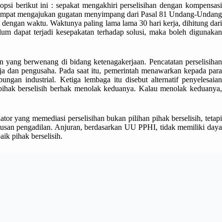
 opsi berikut ini : sepakat mengakhiri perselisihan dengan kompensasi
) tempat mengajukan gugatan menyimpang dari Pasal 81 Undang-Undang
 dengan waktu. Waktunya paling lama lama 30 hari kerja, dihitung dari
elum dapat terjadi kesepakatan terhadap solusi, maka boleh digunakan
an yang berwenang di bidang ketenagakerjaan. Pencatatan perselisihan
erja dan pengusaha. Pada saat itu, pemerintah menawarkan kepada para
ngan industrial. Ketiga lembaga itu disebut alternatif penyelesaian
, pihak berselisih berhak menolak keduanya. Kalau menolak keduanya,
tor yang memediasi perselisihan bukan pilihan pihak berselisih, tetapi
tusan pengadilan. Anjuran, berdasarkan UU PPHI, tidak memiliki daya
ik pihak berselisih.