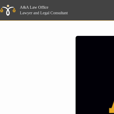
Skip
to
A&A Law Office
content
Lawyer and Legal Consultant