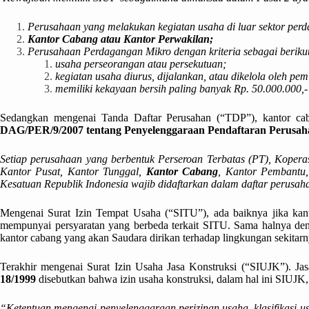
Perusahaan yang melakukan kegiatan usaha di luar sektor per
Kantor Cabang atau Kantor Perwakilan;
Perusahaan Perdagangan Mikro dengan kriteria sebagai beriku
usaha perseorangan atau persekutuan;
kegiatan usaha diurus, dijalankan, atau dikelola oleh pem
memiliki kekayaan bersih paling banyak Rp. 50.000.000,-
Sedangkan mengenai Tanda Daftar Perusahan (“TDP”), kantor ca
DAG/PER/9/2007 tentang Penyelenggaraan Pendaftaran Perusah
Setiap perusahaan yang berbentuk Perseroan Terbatas (PT), Kopera
Kantor Pusat, Kantor Tunggal,
Kantor Cabang
, Kantor Pembantu
Kesatuan Republik Indonesia wajib didaftarkan dalam daftar perusah
Mengenai Surat Izin Tempat Usaha (“SITU”), ada baiknya jika kanto
mempunyai persyaratan yang berbeda terkait SITU. Sama halnya den
kantor cabang yang akan Saudara dirikan terhadap lingkungan sekitarn
Terakhir mengenai Surat Izin Usaha Jasa Konstruksi (“SIUJK”). Ja
18/1999
disebutkan bahwa izin usaha konstruksi, dalam hal ini SIUJK, 
“Ketentuan mengenai penyelenggaraan perizinan usaha, klasifikasi usah