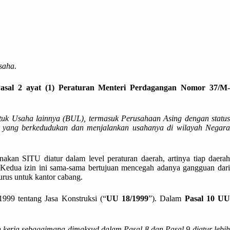
saha.
sal 2 ayat (1) Peraturan Menteri Perdagangan Nomor 37/M
tuk Usaha lainnya (BUL), termasuk Perusahaan Asing dengan status
 yang berkedudukan dan menjalankan usahanya di wilayah Negar
kan SITU diatur dalam level peraturan daerah, artinya tiap daerah
 Kedua izin ini sama-sama bertujuan mencegah adanya gangguan dari
urus untuk kantor cabang.
999 tentang Jasa Konstruksi (“
UU 18/1999
”). Dalam
Pasal 10 U
ian kerja sebagaimana dimaksud dalam Pasal 8 dan Pasal 9 diatur lebih