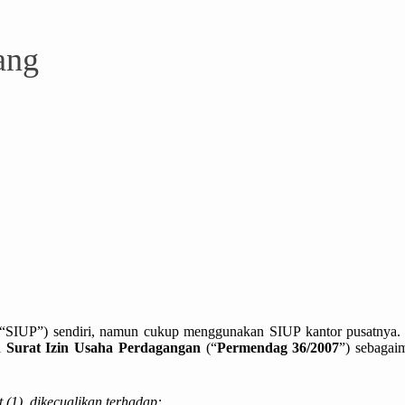
ang
(“SIUP”) sendiri, namun cukup menggunakan SIUP kantor pusatnya. 
 Surat Izin Usaha Perdagangan
(“
Permendag 36/2007
”) sebagai
(1), dikecualikan terhadap: