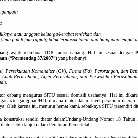
dagangan;
t:
iliknya atau anggota keluarga/kerabat terdekat; dan
 (lima puluh juta rupiah) tidak termasuk tanah dan bangunan tempat u
bang wajib membuat TDP kantor cabang. Hal ini sesuai dengan
Pa
aan
(“
Permendag 37/2007
”) yang berbunyi:
si, Persekutuan Komanditer (CV), Firma (Fa), Perorangan, dan Ben
, Anak Perusahaan, Agen Perusahaan, dan Perwakilan Perusahaan
aan.
r cabang mengurus SITU sesuai domisili usahanya. Hal ini dikarena
gan izin gangguan/HO, dimana diatur dalam level peraturan daerah.
ya. Oleh karena itu, menurut hemat kami, sebaiknya SITU tersendiri di
sa konstruksi sendiri diatur dalamUndang-Undang Nomor 18 Tahun 1
diatur lebih lanjut dalam Peraturan Pemerintah:
a, kualifikasi usaha, sertifikasi keterampilan, dan sertifikasi keahl