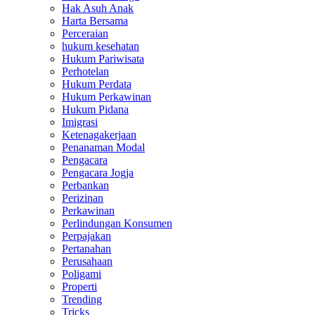
Hak Asuh Anak
Harta Bersama
Perceraian
hukum kesehatan
Hukum Pariwisata
Perhotelan
Hukum Perdata
Hukum Perkawinan
Hukum Pidana
Imigrasi
Ketenagakerjaan
Penanaman Modal
Pengacara
Pengacara Jogja
Perbankan
Perizinan
Perkawinan
Perlindungan Konsumen
Perpajakan
Pertanahan
Perusahaan
Poligami
Properti
Trending
Tricks