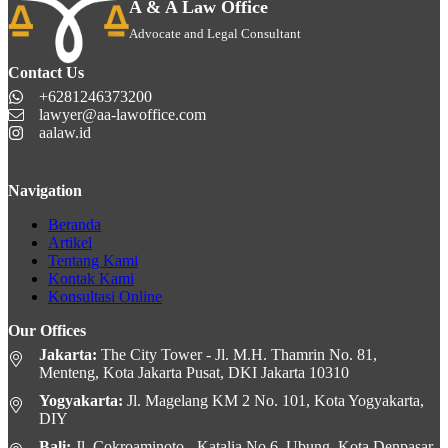
A & A Law Office
Advocate and Legal Consultant
Contact Us
+6281246373200
lawyer@aa-lawoffice.com
aalaw.id
Navigation
Beranda
Artikel
Tentang Kami
Kontak Kami
Konsultasi Online
Our Offices
Jakarta:
The City Tower - Jl. M.H. Thamrin No. 81,
Menteng, Kota Jakarta Pusat, DKI Jakarta 10310
Yogyakarta:
Jl. Magelang KM 2 No. 101, Kota Yogyakarta,
DIY
Bali:
Jl. Cokroaminoto - Katalia No.6, Ubung, Kota Denpasar,