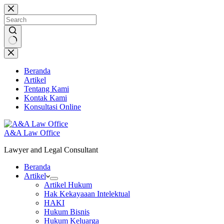
Skip
to
content
No
results
Beranda
Artikel
Tentang Kami
Kontak Kami
Konsultasi Online
A&A Law Office
Lawyer and Legal Consultant
Beranda
Artikel
Artikel Hukum
Hak Kekayaaan Intelektual
HAKI
Hukum Bisnis
Hukum Keluarga