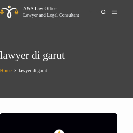
Skip
to
A&A Law Office
Search
content
Lawyer and Legal Consultant
lawyer di garut
Home
lawyer di garut