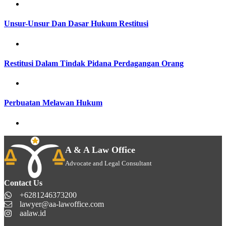
Unsur-Unsur Dan Dasar Hukum Restitusi
Restitusi Dalam Tindak Pidana Perdagangan Orang
Perbuatan Melawan Hukum
A & A Law Office
Advocate and Legal Consultant
Contact Us
+6281246373200
lawyer@aa-lawoffice.com
aalaw.id