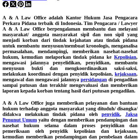
A & A Law Office adalah Kantor Hukum Jasa Pengacara
Perkara Pidana terbaik di Indonesia. Tim Pengacara / Lawyer
A & A Law Office berpengalaman membantu dan melayani
masyarakat/ anggota masyarakat sipil dan non sipil yang
menjadi korban dari tindak kejahatan atau tindak pidana
untuk membantu menyusun/membuat kronologis, menganalisa
permasalahan, mendampingi, memberikan nasehat-nasehat
hukum, kemudian melaporkan tindak pidana ke
Kepolisian
,
mengawasi jalannya penyelidikan, penyidikan, membantu
menyusun bukti dan mengkoordinasikan saksi-saksi,
melakukan koordinasi dengan penyidik kepolisian,
kejaksaan
,
mengawal dan mengawasi jalannya
persidangan
di pengadilan
sampai putusan dan terakhir mengevaluasi dan memberikan
laporan kepada korban tentang hasil dari putusan pengadilan.
A & A Law Office juga memberikan pelayanan dan bantuan
hukum terhadap anggota masyarakat yang dituduh/ disangka/
didakwa melakukan tindak pidana oleh
penyidik
,
Jaksa
Penunut Umum
yaitu dengan memberikan pendampingan dan
nasehat hukum selama dalam proses penyidikan dan
pemeriksaan oleh penyidik kepolisian dan kejaksaan,
kemudian memberikan pendampingan dan pembelaan dalam