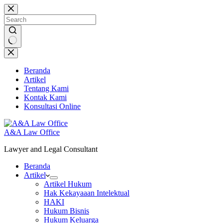
Skip
to
content
No
results
Beranda
Artikel
Tentang Kami
Kontak Kami
Konsultasi Online
A&A Law Office
Lawyer and Legal Consultant
Beranda
Artikel
Artikel Hukum
Hak Kekayaaan Intelektual
HAKI
Hukum Bisnis
Hukum Keluarga