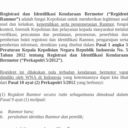
Registrasi dan Identifikasi Kendaraan Bermotor (“Regident
Ranmor”)
adalah fungsi Kepolisian untuk memberikan legitimasi asal
usul dan kelaikan,
kepemilikan serta pengoperasian Ranmor
, fungs
kontrol, forensik Kepolisian dan pelayanan kepada masyarakat melalui
verifikasi, pencatatan dan pendataan, penomoran, penerbitan dan
pemberian bukti registrasi dan identifikasi Ranmor, pengarsipan serta
pemberian informasi, demikian yang disebut dalam
Pasal 1 angka 
Peraturan Kepala Kepolisian Negara Republik Indonesia No. 5
Tahun 2012 tentang Registrasi dan Identifikasi Kendaraan
Bermotor (“Perkapolri 5/2012”)
.
Regident ini dilakukan pula terhadap kendaraan bermotor yang
dimiliki oleh WNA di Indonesia
yang ketentuannya dapat kita lihat
dari
Pasal 10 ayat (2) Perkapolri 5/2012
yang berbunyi:
(1)
Regident Ranmor secara rutin sebagaimana dimaksud dala
Pasal 9 ayat (1) meliputi:
a.
Ranmor baru;
b.
perubahan identitas Ranmor dan pemilik;