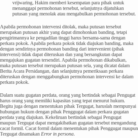
vrijwaring, Hakim memberi kesempatan para pihak untuk
menanggapi permohonan tersebut, selanjutnya dijatuhkan
putusan yang menolak atau mengabulkan permohonan tersebut.
Apabila permohonan intervensi ditolak, maka putusan tersebut
merupakan putusan akhir yang dapat dimohonkan banding, tetapi
pengirimannya ke pengadilan tinggi harus bersama-sama dengan
perkara pokok. Apabila perkara pokok tidak diajukan banding, maka
dengan sendirinya permohonan banding dari intervenient (pihak
intervensi) tidak dapat diteruskan dan yang bersangkutan dapat
mengajukan gugatan tersendiri. Apabila permohonan dikabulkan,
maka putusan tersebut merupakan putusan sela, yang dicatat dalam
Berita Acara Persidangan, dan selanjutnya pemeriksaan perkara
diteruskan dengan menggabungkan permohonan intervensi ke dalam
perkara pokok.
Dalam suatu gugatan perdata, orang yang bertindak sebagai Pengugat
harus orang yang memiliki kapasitas yang tepat menurut hukum.
Begitu juga dengan menentukan pihak Tergugat, haruslah mempunyai
hubungan hukum dengan pihak Penggugat dalam perkara gugatan
perdata yang diajukan. Kekeliruan bertindak sebagai Pengugat
maupun Tergugat dapat mengakibatkan gugatan tersebut mengandung
cacat formil. Cacat formil dalam menentukan pihak Penggugat maupun
Tergugat dinamakan
Error in persona
.