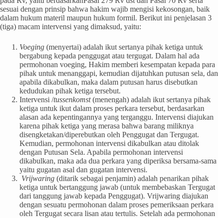
pada Rv, yaitu berdasarkanPasal 279 Rv dst dan Pasal 70 Rv serta
sesuai dengan prinsip bahwa hakim wajib mengisi kekosongan, baik
dalam hukum materil maupun hukum formil. Berikut ini penjelasan 3
(tiga) macam intervensi yang dimaksud, yaitu:
Voeging
(menyertai) adalah ikut sertanya pihak ketiga untuk
bergabung kepada penggugat atau tergugat. Dalam hal ada
permohonan voeging, Hakim memberi kesempatan kepada para
pihak untuk menanggapi, kemudian dijatuhkan putusan sela, dan
apabila dikabulkan, maka dalam putusan harus disebutkan
kedudukan pihak ketiga tersebut.
Intervensi /
tussenkomst
(menengah) adalah ikut sertanya pihak
ketiga untuk ikut dalam proses perkara tersebut, berdasarkan
alasan ada kepentingannya yang terganggu. Intervensi diajukan
karena pihak ketiga yang merasa bahwa barang miliknya
disengketakan/diperebutkan oleh Penggugat dan Tergugat.
Kemudian, permohonan intervensi dikabulkan atau ditolak
dengan Putusan Sela. Apabila permohonan intervensi
dikabulkan, maka ada dua perkara yang diperiksa bersama-sama
yaitu gugatan asal dan gugatan intervensi.
Vrijwaring
(ditarik sebagai penjamin) adalah penarikan pihak
ketiga untuk bertanggung jawab (untuk membebaskan Tergugat
dari tanggung jawab kepada Penggugat). Vrijwaring diajukan
dengan sesuatu permohonan dalam proses pemeriksaan perkara
oleh Tergugat secara lisan atau tertulis. Setelah ada permohonan