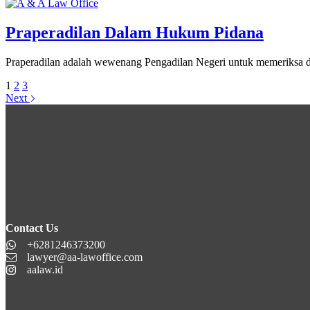
Praperadilan Dalam Hukum Pidana
Praperadilan adalah wewenang Pengadilan Negeri untuk memeriksa da
1
2
3
Next
Contact Us
+6281246373200
lawyer@aa-lawoffice.com
aalaw.id