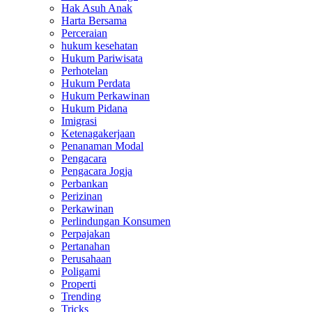
Hak Asuh Anak
Harta Bersama
Perceraian
hukum kesehatan
Hukum Pariwisata
Perhotelan
Hukum Perdata
Hukum Perkawinan
Hukum Pidana
Imigrasi
Ketenagakerjaan
Penanaman Modal
Pengacara
Pengacara Jogja
Perbankan
Perizinan
Perkawinan
Perlindungan Konsumen
Perpajakan
Pertanahan
Perusahaan
Poligami
Properti
Trending
Tricks