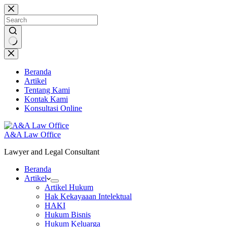
Skip
to
content
No
results
Beranda
Artikel
Tentang Kami
Kontak Kami
Konsultasi Online
A&A Law Office
Lawyer and Legal Consultant
Beranda
Artikel
Artikel Hukum
Hak Kekayaaan Intelektual
HAKI
Hukum Bisnis
Hukum Keluarga