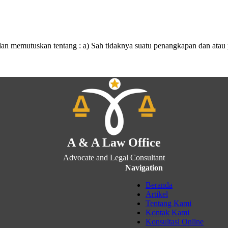
n memutuskan tentang : a) Sah tidaknya suatu penangkapan dan atau 
A & A Law Office
Advocate and Legal Consultant
Navigation
Beranda
Artikel
Tentang Kami
Kontak Kami
Konsultasi Online