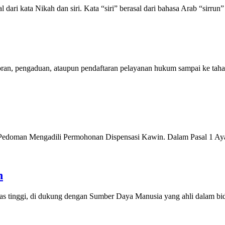
l dari kata Nikah dan siri. Kata “siri” berasal dari bahasa Arab “sirrun
poran, pengaduan, ataupun pendaftaran pelayanan hukum sampai ke tah
doman Mengadili Permohonan Dispensasi Kawin. Dalam Pasal 1 Ayat 
n
s tinggi, di dukung dengan Sumber Daya Manusia yang ahli dalam bida