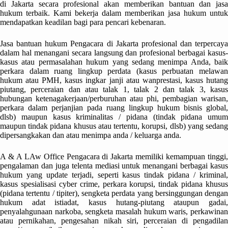
di Jakarta secara profesional akan memberikan bantuan dan jasa
hukum terbaik. Kami bekerja dalam memberikan jasa hukum untuk
mendapatkan keadilan bagi para pencari kebenaran.
Jasa bantuan hukum Pengacara di Jakarta profesional dan terpercaya
dalam hal menangani secara langsung dan profesional berbagai kasus-
kasus atau permasalahan hukum yang sedang menimpa Anda, baik
perkara dalam ruang lingkup perdata (kasus perbuatan melawan
hukum atau PMH, kasus ingkar janji atau wanprestasi, kasus hutang
piutang, perceraian dan atau talak 1, talak 2 dan talak 3, kasus
hubungan ketenagakerjaan/perburuhan atau phi, pembagian warisan,
perkara dalam perjanjian pada ruang lingkup hukum bisnis global,
dlsb) maupun kasus kriminalitas / pidana (tindak pidana umum
maupun tindak pidana khusus atau tertentu, korupsi, dlsb) yang sedang
dipersangkakan dan atau menimpa anda / keluarga anda.
A & A LAw Office Pengacara di Jakarta memiliki kemampuan tinggi,
pengalaman dan juga telenta mediasi untuk menangani berbagai kasus
hukum yang update terjadi, seperti kasus tindak pidana / kriminal,
kasus spesialisasi cyber crime, perkara korupsi, tindak pidana khusus
(pidana tertentu / tipiter), sengketa perdata yang bersinggungan dengan
hukum adat istiadat, kasus hutang-piutang ataupun gadai,
penyalahgunaan narkoba, sengketa masalah hukum waris, perkawinan
atau pernikahan, pengesahan nikah siri, perceraian di pengadilan