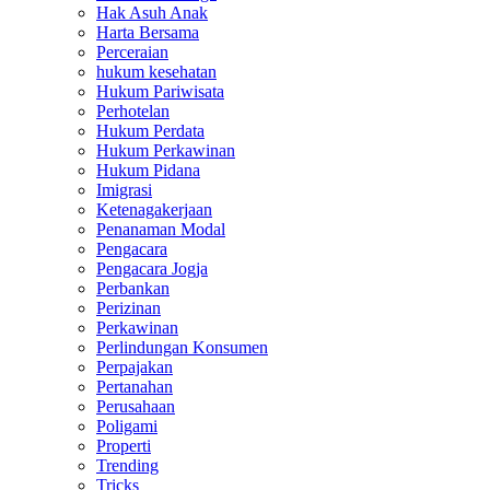
Hak Asuh Anak
Harta Bersama
Perceraian
hukum kesehatan
Hukum Pariwisata
Perhotelan
Hukum Perdata
Hukum Perkawinan
Hukum Pidana
Imigrasi
Ketenagakerjaan
Penanaman Modal
Pengacara
Pengacara Jogja
Perbankan
Perizinan
Perkawinan
Perlindungan Konsumen
Perpajakan
Pertanahan
Perusahaan
Poligami
Properti
Trending
Tricks