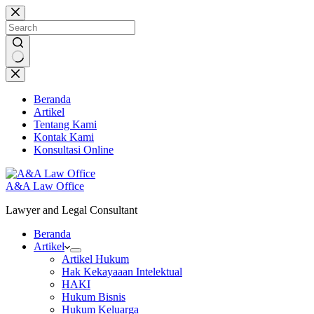
Skip
to
content
No
results
Beranda
Artikel
Tentang Kami
Kontak Kami
Konsultasi Online
A&A Law Office
Lawyer and Legal Consultant
Beranda
Artikel
Artikel Hukum
Hak Kekayaaan Intelektual
HAKI
Hukum Bisnis
Hukum Keluarga