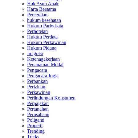
Hak Asuh Anak
Harta Bersama
Perceraian
hukum kesehatan
Hukum Pariwisata
Perhotelan
Hukum Perdata
Hukum Perkawinan
Hukum Pidana
Imigrasi
Ketenagakerjaan
Penanaman Modal
Pengacara
Pengacara Jogja
Perbankan
Perizinan
Perkawinan
Perlindungan Konsumen
Perpajakan
Pertanahan
Perusahaan
Poligami
Properti
Trending
Tricks