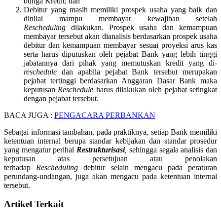
bunga Kredit; dan
Debitur yang masih memiliki prospek usaha yang baik dan
dinilai mampu membayar kewajiban setelah
Rescheduling
dilakukan. Prospek usaha dan kemampuan
membayar tersebut akan dianalisis berdasarkan prospek usaha
debitur dan kemampuan membayar sesuai proyeksi arus kas
serta harus diputuskan oleh pejabat Bank yang lebih tinggi
jabatannya dari pihak yang memutuskan kredit yang di
-
reschedule
dan apabila pejabat Bank tersebut merupakan
pejabat tertinggi berdasarkan Anggaran Dasar Bank maka
keputusan
Reschedule
harus dilakukan oleh pejabat setingkat
dengan pejabat tersebut.
BACA JUGA :
PENGACARA PERBANKAN
Sebagai informasi tambahan, pada praktiknya, setiap Bank memiliki
ketentuan internal berupa standar kebijakan dan standar prosedur
yang mengatur perihal
Restrukturisasi
,
sehingga segala analisis dan
keputusan atas persetujuan atau penolakan
terhadap
Rescheduling
debitur selain mengacu pada peraturan
perundang-undangan, juga akan mengacu pada ketentuan internal
tersebut.
Artikel Terkait