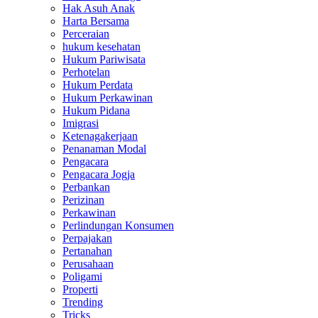
Hak Asuh Anak
Harta Bersama
Perceraian
hukum kesehatan
Hukum Pariwisata
Perhotelan
Hukum Perdata
Hukum Perkawinan
Hukum Pidana
Imigrasi
Ketenagakerjaan
Penanaman Modal
Pengacara
Pengacara Jogja
Perbankan
Perizinan
Perkawinan
Perlindungan Konsumen
Perpajakan
Pertanahan
Perusahaan
Poligami
Properti
Trending
Tricks