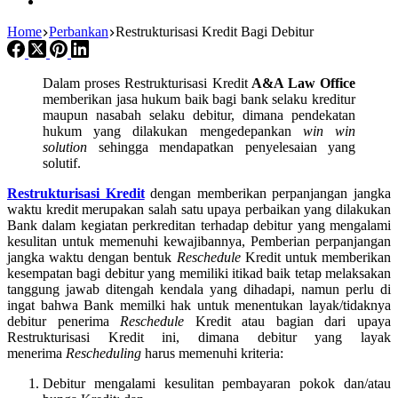
Home
Perbankan
Restrukturisasi Kredit Bagi Debitur
Dalam proses Restrukturisasi Kredit
A&A Law Office
memberikan jasa hukum baik bagi bank selaku kreditur
maupun nasabah selaku debitur, dimana pendekatan
hukum yang dilakukan mengedepankan
win win
solution
sehingga mendapatkan penyelesaian yang
solutif.
Restrukturisasi Kredit
dengan memberikan perpanjangan jangka
waktu kredit merupakan salah satu upaya perbaikan yang dilakukan
Bank dalam kegiatan perkreditan terhadap debitur yang mengalami
kesulitan untuk memenuhi kewajibannya, Pemberian perpanjangan
jangka waktu dengan bentuk
Reschedule
Kredit untuk memberikan
kesempatan bagi debitur yang memiliki itikad baik tetap melaksakan
tanggung jawab ditengah kendala yang dihadapi, namun perlu di
ingat bahwa Bank memilki hak untuk menentukan layak/tidaknya
debitur penerima
Reschedule
Kredit atau bagian dari upaya
Restrukturisasi Kredit ini, dimana debitur yang layak
menerima
Rescheduling
harus memenuhi kriteria:
Debitur mengalami kesulitan pembayaran pokok dan/atau