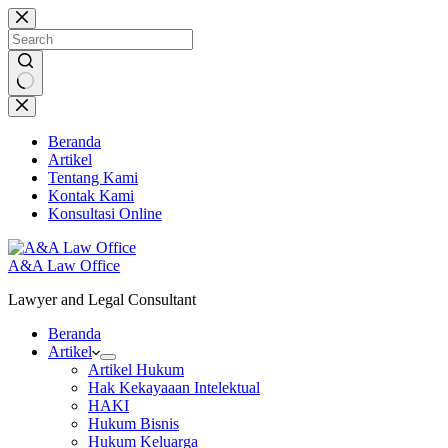
Skip
to
content
No
results
Beranda
Artikel
Tentang Kami
Kontak Kami
Konsultasi Online
A&A Law Office
Lawyer and Legal Consultant
Beranda
Artikel
Artikel Hukum
Hak Kekayaaan Intelektual
HAKI
Hukum Bisnis
Hukum Keluarga