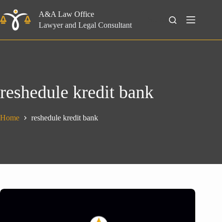
Skip
to
A&A Law Office
Search
content
Lawyer and Legal Consultant
reshedule kredit bank
Home
reshedule kredit bank