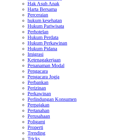
Hak Asuh Anak
Harta Bersama
Perceraian
hukum kesehatan
Hukum Pariwisata
Perhotelan
Hukum Perdata
Hukum Perkawinan
Hukum Pidana
Imigrasi
Ketenagakerjaan
Penanaman Modal
Pengacara
Pengacara Jogja
Perbankan
Perizinan
Perkawinan
Perlindungan Konsumen
Perpajakan
Pertanahan
Perusahaan
Poligami
Properti
Trending
Tricks