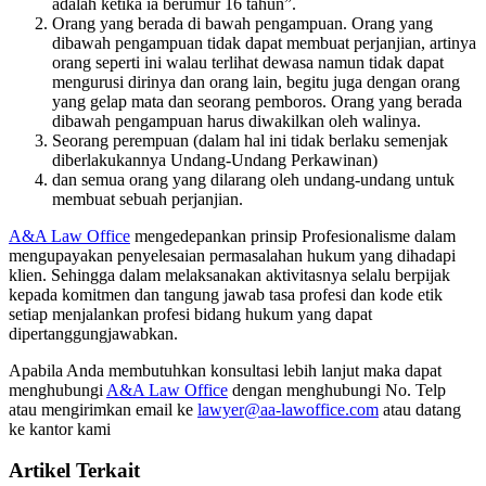
adalah ketika ia berumur 16 tahun”.
Orang yang berada di bawah pengampuan. Orang yang
dibawah pengampuan tidak dapat membuat perjanjian, artinya
orang seperti ini walau terlihat dewasa namun tidak dapat
mengurusi dirinya dan orang lain, begitu juga dengan orang
yang gelap mata dan seorang pemboros. Orang yang berada
dibawah pengampuan harus diwakilkan oleh walinya.
Seorang perempuan (dalam hal ini tidak berlaku semenjak
diberlakukannya Undang-Undang Perkawinan)
dan semua orang yang dilarang oleh undang-undang untuk
membuat sebuah perjanjian.
A&A Law Office
mengedepankan prinsip Profesionalisme dalam
mengupayakan penyelesaian permasalahan hukum yang dihadapi
klien. Sehingga dalam melaksanakan aktivitasnya selalu berpijak
kepada komitmen dan tangung jawab tasa profesi dan kode etik
setiap menjalankan profesi bidang hukum yang dapat
dipertanggungjawabkan.
Apabila Anda membutuhkan konsultasi lebih lanjut maka dapat
menghubungi
A&A Law Office
dengan menghubungi No. Telp
atau mengirimkan email ke
lawyer@aa-lawoffice.com
atau datang
ke kantor kami
Artikel Terkait