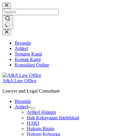
Skip
to
content
No
results
Beranda
Artikel
Tentang Kami
Kontak Kami
Konsultasi Online
A&A Law Office
Lawyer and Legal Consultant
Beranda
Artikel
Artikel Hukum
Hak Kekayaaan Intelektual
HAKI
Hukum Bisnis
Hukum Keluarga