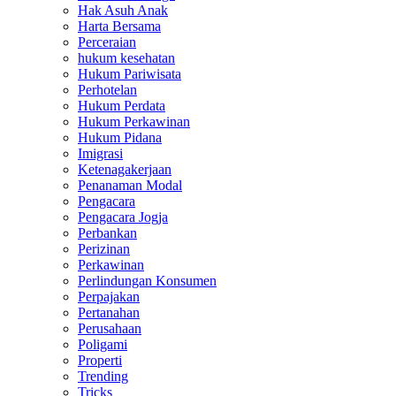
Hak Asuh Anak
Harta Bersama
Perceraian
hukum kesehatan
Hukum Pariwisata
Perhotelan
Hukum Perdata
Hukum Perkawinan
Hukum Pidana
Imigrasi
Ketenagakerjaan
Penanaman Modal
Pengacara
Pengacara Jogja
Perbankan
Perizinan
Perkawinan
Perlindungan Konsumen
Perpajakan
Pertanahan
Perusahaan
Poligami
Properti
Trending
Tricks