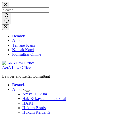
Skip
to
content
No
results
Beranda
Artikel
Tentang Kami
Kontak Kami
Konsultasi Online
A&A Law Office
Lawyer and Legal Consultant
Beranda
Artikel
Artikel Hukum
Hak Kekayaaan Intelektual
HAKI
Hukum Bisnis
Hukum Keluarga