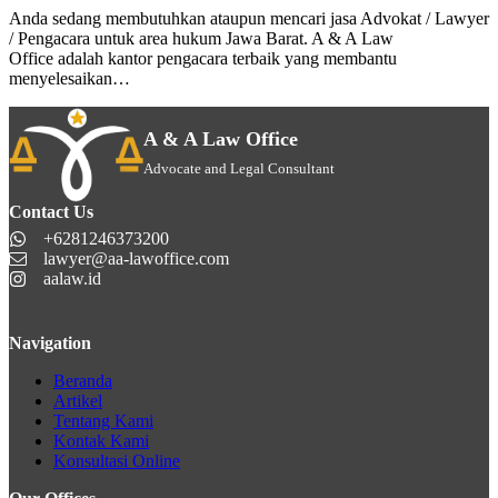
Anda sedang membutuhkan ataupun mencari jasa Advokat / Lawyer
/ Pengacara untuk area hukum Jawa Barat. A & A Law
Office adalah kantor pengacara terbaik yang membantu
menyelesaikan…
A & A Law Office
Advocate and Legal Consultant
Contact Us
+6281246373200
lawyer@aa-lawoffice.com
aalaw.id
Navigation
Beranda
Artikel
Tentang Kami
Kontak Kami
Konsultasi Online