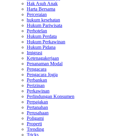
Hak Asuh Anak
Harta Bersama
Perceraian
hukum kesehatan
Hukum Pariwisata
Perhotelan
Hukum Perdata
Hukum Perkawinan
Hukum Pidana
Imigrasi
Ketenagakerjaan
Penanaman Modal
Pengacara
Pengacara Jogja
Perbankan
Perizinan
Perkawinan
Perlindungan Konsumen
Perpajakan
Pertanahan
Perusahaan
Poligami
Properti
Trending
Tricks