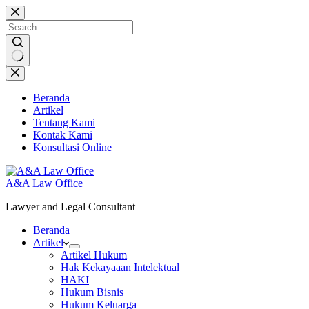
Skip
to
content
No
results
Beranda
Artikel
Tentang Kami
Kontak Kami
Konsultasi Online
A&A Law Office
Lawyer and Legal Consultant
Beranda
Artikel
Artikel Hukum
Hak Kekayaaan Intelektual
HAKI
Hukum Bisnis
Hukum Keluarga