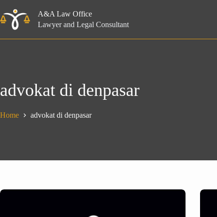
Skip
to
A&A Law Office
content
Lawyer and Legal Consultant
advokat di denpasar
Home
advokat di denpasar