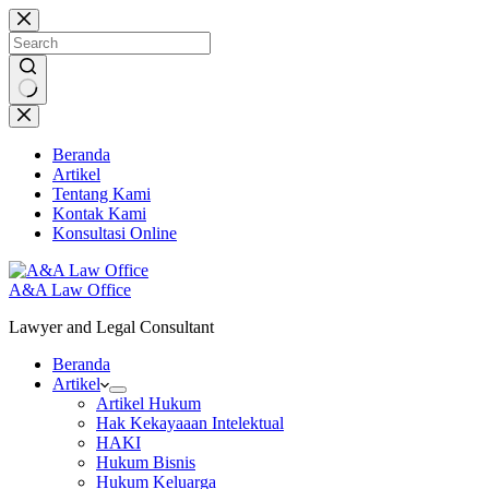
Skip
to
content
No
results
Beranda
Artikel
Tentang Kami
Kontak Kami
Konsultasi Online
A&A Law Office
Lawyer and Legal Consultant
Beranda
Artikel
Artikel Hukum
Hak Kekayaaan Intelektual
HAKI
Hukum Bisnis
Hukum Keluarga