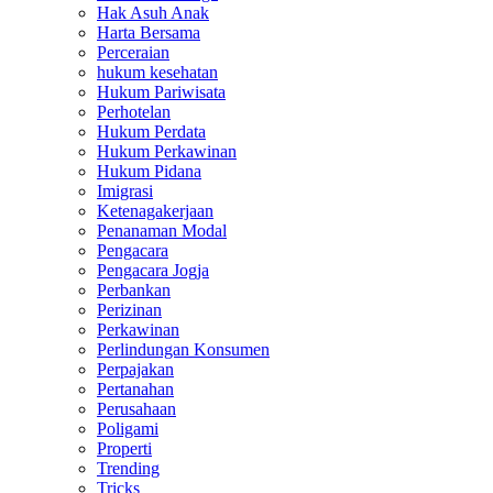
Hak Asuh Anak
Harta Bersama
Perceraian
hukum kesehatan
Hukum Pariwisata
Perhotelan
Hukum Perdata
Hukum Perkawinan
Hukum Pidana
Imigrasi
Ketenagakerjaan
Penanaman Modal
Pengacara
Pengacara Jogja
Perbankan
Perizinan
Perkawinan
Perlindungan Konsumen
Perpajakan
Pertanahan
Perusahaan
Poligami
Properti
Trending
Tricks