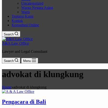
Uncategorized
Warga Negara Asing
Waris
Tentang Kami
Kontak
Konsultasi Online
Search
A&A Law Office
Lawyer and Legal Consultant
Search
Menu
advokat di klungkung
Home
advokat di klungkung
Pengacara di Bali