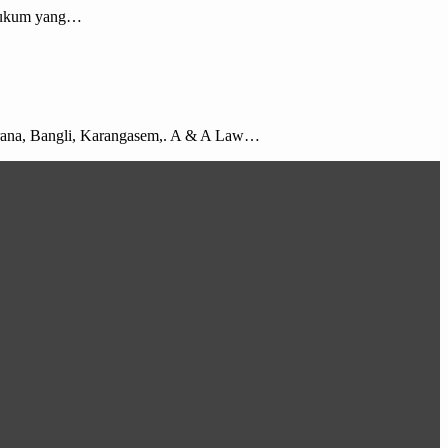
t hukum yang…
mbrana, Bangli, Karangasem,. A & A Law…