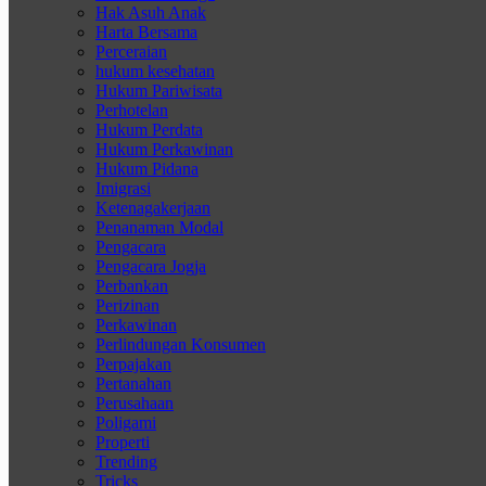
Hak Asuh Anak
Harta Bersama
Perceraian
hukum kesehatan
Hukum Pariwisata
Perhotelan
Hukum Perdata
Hukum Perkawinan
Hukum Pidana
Imigrasi
Ketenagakerjaan
Penanaman Modal
Pengacara
Pengacara Jogja
Perbankan
Perizinan
Perkawinan
Perlindungan Konsumen
Perpajakan
Pertanahan
Perusahaan
Poligami
Properti
Trending
Tricks