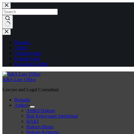
Skip
to
content
No
results
Beranda
Artikel
Tentang Kami
Kontak Kami
Konsultasi Online
A&A Law Office
Lawyer and Legal Consultant
Beranda
Artikel
Artikel Hukum
Hak Kekayaaan Intelektual
HAKI
Hukum Bisnis
Hukum Keluarga