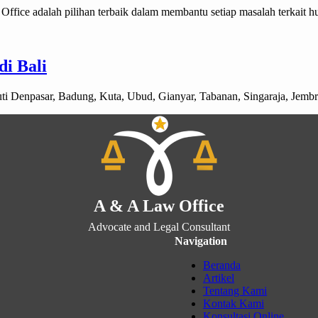
Office adalah pilihan terbaik dalam membantu setiap masalah terkai
di Bali
puti Denpasar, Badung, Kuta, Ubud, Gianyar, Tabanan, Singaraja, Je
A & A Law Office
Advocate and Legal Consultant
Navigation
Beranda
Artikel
Tentang Kami
Kontak Kami
Konsultasi Online