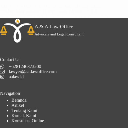
Akta Perkawinan / Buku nikah menjadi hal yang sangat
penting dalam kaitannya mengajukan gugatan cerai di
pengadilan. Namun demikian, tidak sedikit yang mengalami
permasalahan dimana…
A & A Law Office
Advocate and Legal Consultant
Contact Us
+6281246373200
lawyer@aa-lawoffice.com
aalaw.id
Navigation
Beranda
Artikel
Tentang Kami
Kontak Kami
Konsultasi Online