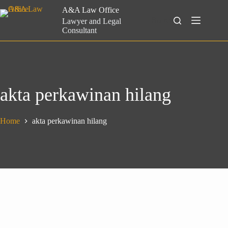
Skip
A&A Law Office
to
Search
Lawyer and Legal
content
Consultant
akta perkawinan hilang
Home
akta perkawinan hilang