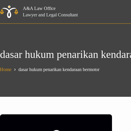
Skip
to
A&A Law Office
content
Lawyer and Legal Consultant
dasar hukum penarikan kendar
Home
dasar hukum penarikan kendaraan bermotor