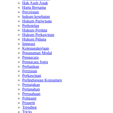
Hak Asuh Anak
Harta Bersama
Perceraian
hukum kesehatan
Hukum Pariwisata
Perhotelan
Hukum Perdata
Hukum Perkawinan
Hukum Pidana
Imigrasi
Ketenagakerjaan
Penanaman Modal
Pengacara
Pengacara Jogja
Perbankan
Perizinan
Perkawinan
Perlindungan Konsumen
Perpajakan
Pertanahan
Perusahaan
Poligami
Properti
Trending
Tricks