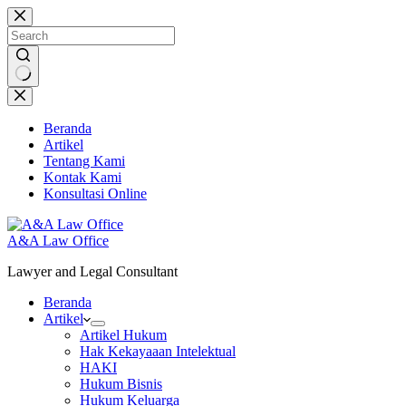
Skip
to
content
No
results
Beranda
Artikel
Tentang Kami
Kontak Kami
Konsultasi Online
A&A Law Office
Lawyer and Legal Consultant
Beranda
Artikel
Artikel Hukum
Hak Kekayaaan Intelektual
HAKI
Hukum Bisnis
Hukum Keluarga