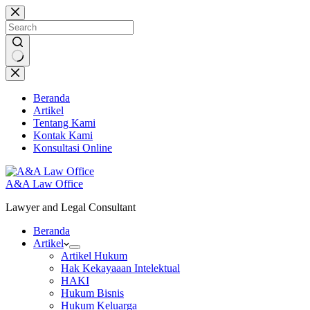
Skip
to
content
No
results
Beranda
Artikel
Tentang Kami
Kontak Kami
Konsultasi Online
A&A Law Office
Lawyer and Legal Consultant
Beranda
Artikel
Artikel Hukum
Hak Kekayaaan Intelektual
HAKI
Hukum Bisnis
Hukum Keluarga