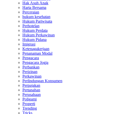
Hak Asuh Anak
Harta Bersama
Perceraian
hukum kesehatan
Hukum Pariwisata
Perhotelan
Hukum Perdata
Hukum Perkawinan
Hukum Pidana
Imigrasi
Ketenagakerjaan
Penanaman Modal
Pengacara
Pengacara Jogja
Perbankan
Perizinan
Perkawinan
Perlindungan Konsumen
Perpajakan
Pertanahan
Perusahaan
Poligami
Properti
Trending
Tricks