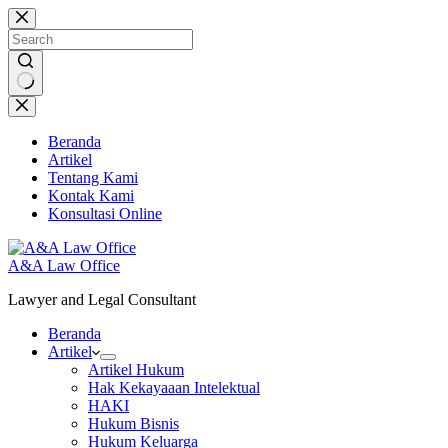
Skip
to
content
No
results
Beranda
Artikel
Tentang Kami
Kontak Kami
Konsultasi Online
A&A Law Office
Lawyer and Legal Consultant
Beranda
Artikel
Artikel Hukum
Hak Kekayaaan Intelektual
HAKI
Hukum Bisnis
Hukum Keluarga