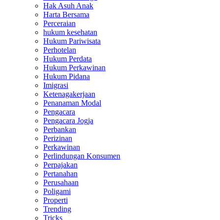
Hak Asuh Anak
Harta Bersama
Perceraian
hukum kesehatan
Hukum Pariwisata
Perhotelan
Hukum Perdata
Hukum Perkawinan
Hukum Pidana
Imigrasi
Ketenagakerjaan
Penanaman Modal
Pengacara
Pengacara Jogja
Perbankan
Perizinan
Perkawinan
Perlindungan Konsumen
Perpajakan
Pertanahan
Perusahaan
Poligami
Properti
Trending
Tricks