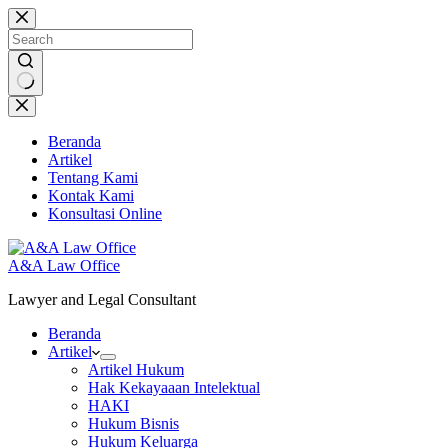
Skip
to
content
No
results
Beranda
Artikel
Tentang Kami
Kontak Kami
Konsultasi Online
A&A Law Office
Lawyer and Legal Consultant
Beranda
Artikel
Artikel Hukum
Hak Kekayaaan Intelektual
HAKI
Hukum Bisnis
Hukum Keluarga