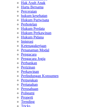
Hak Asuh Anak
Harta Bersama
Perceraian
hukum kesehatan
Hukum Pariwisata
Perhotelan
Hukum Perdata
Hukum Perkawinan
Hukum Pidana
Imigrasi
Ketenagakerjaan
Penanaman Modal
Pengacara
Pengacara Jogja
Perbankan
Perizinan
Perkawinan
Perlindungan Konsumen
Perpajakan
Pertanahan
Perusahaan
Poligami
Properti
Trending
Tricks