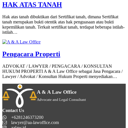
HAK ATAS TANAH
Hak atas tanah dibuktikan dari Sertifikat tanah, dimana Sertifikat
tanah merupakan bukti otentik atas hak penguasaan atau bukti
kepemilikan tanah. Terkait sertifikat tanah, terdapat beberapa istilah-
istilah…
Pengacara Properti
ADVOKAT / LAWYER / PENGACARA / KONSULTAN
HUKUM PROPERTI A & A Law Office sebagai Jasa Pengacara /
Lawyer / Advokat / Konsultan Hukum Properti menyediakan…
A & A Law Office
Advocate and Legal Consultant
Contact Us
+6281246373200
lawyer@aa-lawoffice.com
aalaw.id