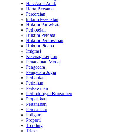
Hak Asuh Anak
Harta Bersama
Perceraian
hukum kesehatan
Hukum Pariwisata
Perhotelan
Hukum Perdata
Hukum Perkawinan
Hukum Pidana
Imigrasi
Ketenagakerjaan
Penanaman Modal
Pengacara
Pengacara Jogja
Perbankan
Perizinan
Perkawinan
Perlindungan Konsumen
Perpajakan
Pertanahan
Perusahaan
Poligami
Properti
Trending
Tricks