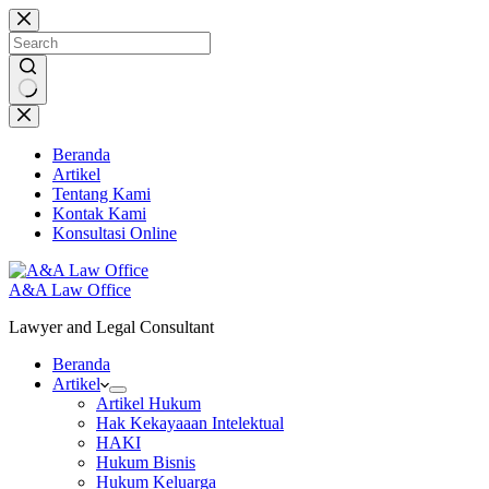
Skip
to
content
No
results
Beranda
Artikel
Tentang Kami
Kontak Kami
Konsultasi Online
A&A Law Office
Lawyer and Legal Consultant
Beranda
Artikel
Artikel Hukum
Hak Kekayaaan Intelektual
HAKI
Hukum Bisnis
Hukum Keluarga