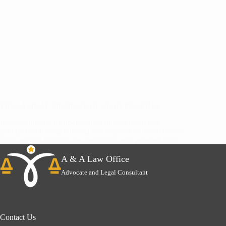
TERLAMBAT MEMBAYAR UPAH PEKERJA
Undang-undang mendefinisikan upah sebagai hak
pekerja/buruh yang diterima dan dinyatakan dalam bentuk
uang sebagai imbalan dari pengusaha atau pemberi kerja
kepada pekerja/buruh yang ditetapkan dan…
A & A Law Office
Advocate and Legal Consultant
Contact Us