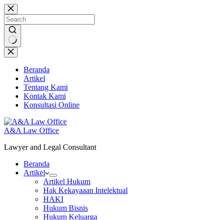
Skip
to
content
No
results
Beranda
Artikel
Tentang Kami
Kontak Kami
Konsultasi Online
A&A Law Office
Lawyer and Legal Consultant
Beranda
Artikel
Artikel Hukum
Hak Kekayaaan Intelektual
HAKI
Hukum Bisnis
Hukum Keluarga