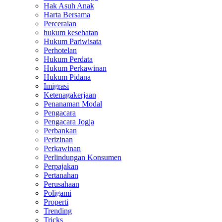
Hak Asuh Anak
Harta Bersama
Perceraian
hukum kesehatan
Hukum Pariwisata
Perhotelan
Hukum Perdata
Hukum Perkawinan
Hukum Pidana
Imigrasi
Ketenagakerjaan
Penanaman Modal
Pengacara
Pengacara Jogja
Perbankan
Perizinan
Perkawinan
Perlindungan Konsumen
Perpajakan
Pertanahan
Perusahaan
Poligami
Properti
Trending
Tricks