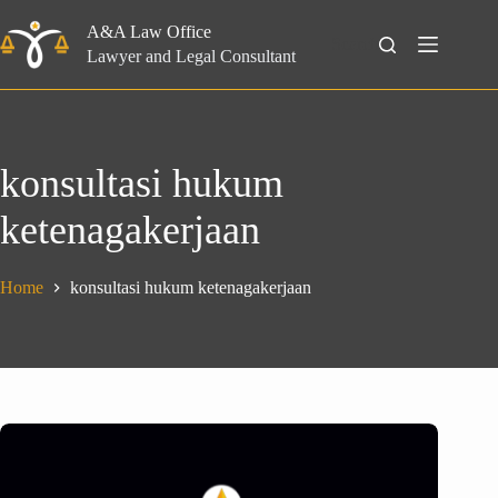
Skip
to
A&A Law Office
Search
content
Lawyer and Legal Consultant
konsultasi hukum
ketenagakerjaan
Home
konsultasi hukum ketenagakerjaan