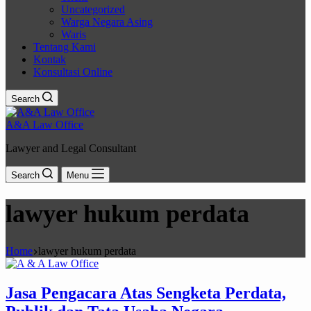
Uncategorized
Warga Negara Asing
Waris
Tentang Kami
Kontak
Konsultasi Online
Search
A&A Law Office
Lawyer and Legal Consultant
Search
Menu
lawyer hukum perdata
Home
lawyer hukum perdata
Jasa Pengacara Atas Sengketa Perdata,