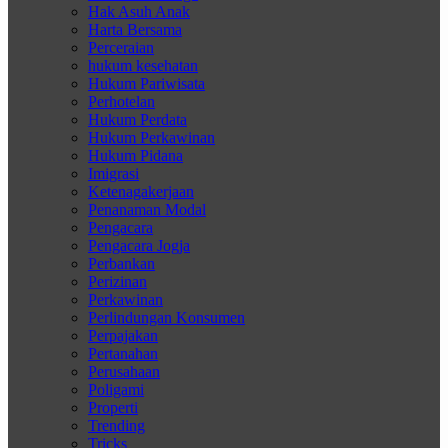
Hak Asuh Anak
Harta Bersama
Perceraian
hukum kesehatan
Hukum Pariwisata
Perhotelan
Hukum Perdata
Hukum Perkawinan
Hukum Pidana
Imigrasi
Ketenagakerjaan
Penanaman Modal
Pengacara
Pengacara Jogja
Perbankan
Perizinan
Perkawinan
Perlindungan Konsumen
Perpajakan
Pertanahan
Perusahaan
Poligami
Properti
Trending
Tricks