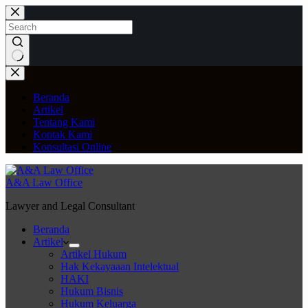
Skip
to
content
No
results
Beranda
Artikel
Tentang Kami
Kontak Kami
Konsultasi Online
A&A Law Office
Lawyer and Legal Consultant
Beranda
Artikel
Artikel Hukum
Hak Kekayaaan Intelektual
HAKI
Hukum Bisnis
Hukum Keluarga