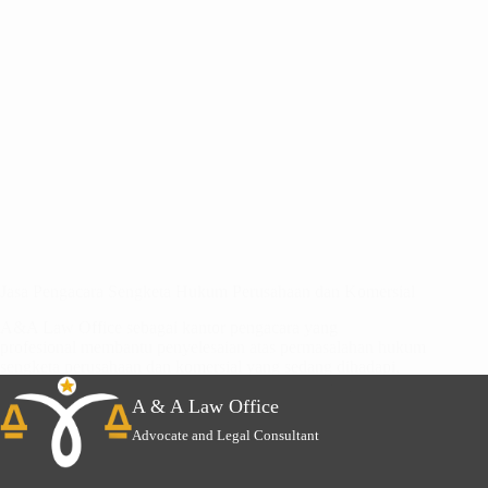
Jasa Pengacara Sengketa Hukum Perusahaan dan Komersial
A&A Law Office sebagai kantor pengacara yang
profesional membantu penyelesaian atas permasalahan hukum
sengketa perusahaan dan komersial yang sedang dihadapi,
team lawyer A&A Law Office dengan pengalaman…
A & A Law Office
Advocate and Legal Consultant