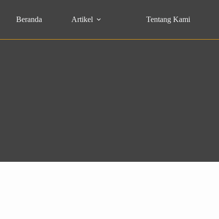
Beranda
Artikel
Tentang Kami