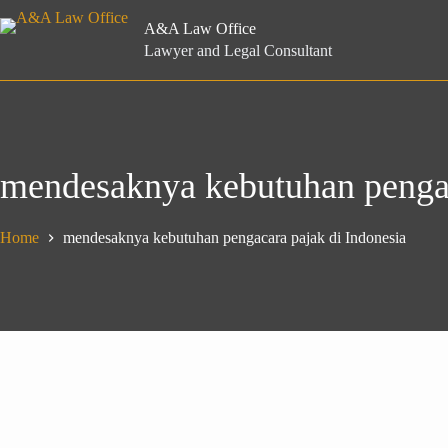
Skip
to
A&A Law Office
content
Lawyer and Legal Consultant
mendesaknya kebutuhan pengac
Home
mendesaknya kebutuhan pengacara pajak di Indonesia