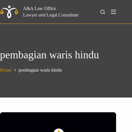
Skip
to
A&A Law Office
Search
content
Lawyer and Legal Consultant
pembagian waris hindu
Home
pembagian waris hindu