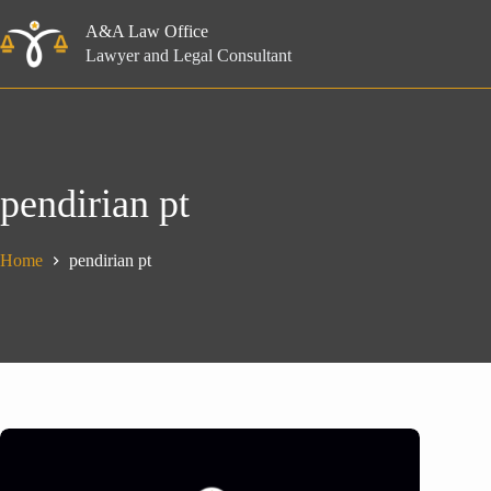
Skip
to
A&A Law Office
content
Lawyer and Legal Consultant
pendirian pt
Home
pendirian pt