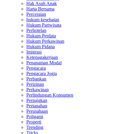
Hak Asuh Anak
Harta Bersama
Perceraian
hukum kesehatan
Hukum Pariwisata
Perhotelan
Hukum Perdata
Hukum Perkawinan
Hukum Pidana
Imigrasi
Ketenagakerjaan
Penanaman Modal
Pengacara
Pengacara Jogja
Perbankan
Perizinan
Perkawinan
Perlindungan Konsumen
Perpajakan
Pertanahan
Perusahaan
Poligami
Properti
Trending
Tricks