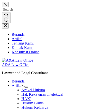
Skip
to
content
No
results
Beranda
Artikel
Tentang Kami
Kontak Kami
Konsultasi Online
A&A Law Office
Lawyer and Legal Consultant
Beranda
Artikel
Artikel Hukum
Hak Kekayaaan Intelektual
HAKI
Hukum Bisnis
Hukum Keluarga