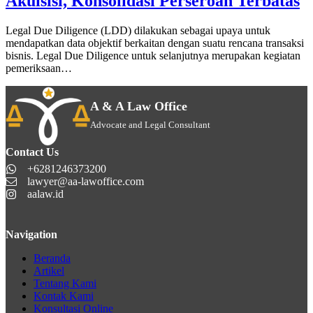
Akuisisi, Konsolidasi Perseroan Terbatas
Legal Due Diligence (LDD) dilakukan sebagai upaya untuk
mendapatkan data objektif berkaitan dengan suatu rencana transaksi
bisnis. Legal Due Diligence untuk selanjutnya merupakan kegiatan
pemeriksaan…
A & A Law Office
Advocate and Legal Consultant
Contact Us
+6281246373200
lawyer@aa-lawoffice.com
aalaw.id
Navigation
Beranda
Artikel
Tentang Kami
Kontak Kami
Konsultasi Online