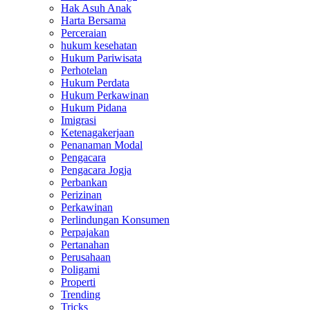
Hak Asuh Anak
Harta Bersama
Perceraian
hukum kesehatan
Hukum Pariwisata
Perhotelan
Hukum Perdata
Hukum Perkawinan
Hukum Pidana
Imigrasi
Ketenagakerjaan
Penanaman Modal
Pengacara
Pengacara Jogja
Perbankan
Perizinan
Perkawinan
Perlindungan Konsumen
Perpajakan
Pertanahan
Perusahaan
Poligami
Properti
Trending
Tricks