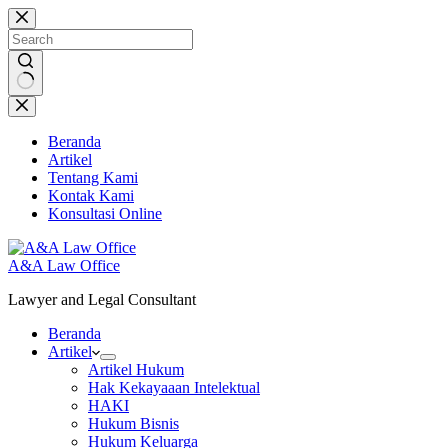
Skip
to
content
No
results
Beranda
Artikel
Tentang Kami
Kontak Kami
Konsultasi Online
A&A Law Office
Lawyer and Legal Consultant
Beranda
Artikel
Artikel Hukum
Hak Kekayaaan Intelektual
HAKI
Hukum Bisnis
Hukum Keluarga