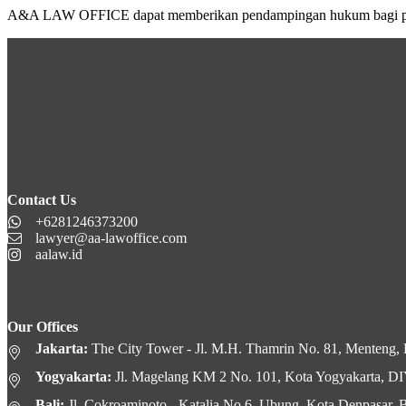
A&A LAW OFFICE dapat memberikan pendampingan hukum bagi para de
Contact Us
+6281246373200
lawyer@aa-lawoffice.com
aalaw.id
Our Offices
Jakarta:
The City Tower - Jl. M.H. Thamrin No. 81, Menteng, K
Yogyakarta:
Jl. Magelang KM 2 No. 101, Kota Yogyakarta, D
Bali:
Jl. Cokroaminoto - Katalia No.6, Ubung, Kota Denpasar, B