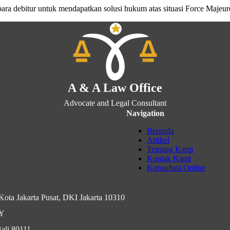
bitur untuk mendapatkan solusi hukum atas situasi Force Majeure 
A & A Law Office
Advocate and Legal Consultant
Navigation
Beranda
Artikel
Tentang Kami
Kontak Kami
Konsultasi Online
ota Jakarta Pusat, DKI Jakarta 10310
IY
ali 80111