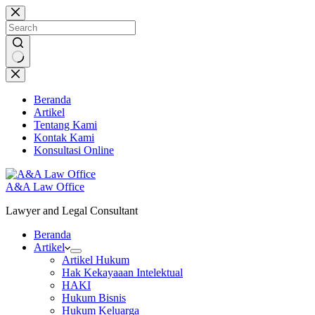
Skip
to
content
No
results
Beranda
Artikel
Tentang Kami
Kontak Kami
Konsultasi Online
A&A Law Office
Lawyer and Legal Consultant
Beranda
Artikel
Artikel Hukum
Hak Kekayaaan Intelektual
HAKI
Hukum Bisnis
Hukum Keluarga