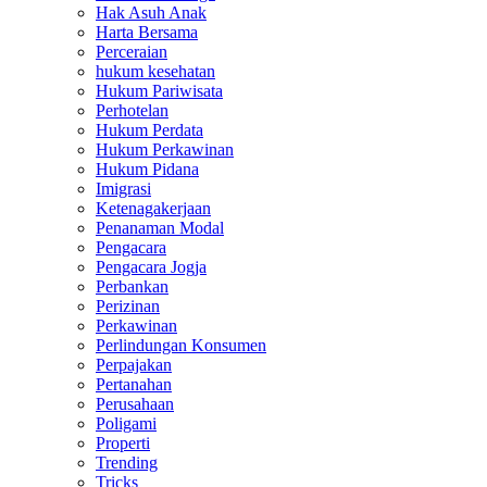
Hak Asuh Anak
Harta Bersama
Perceraian
hukum kesehatan
Hukum Pariwisata
Perhotelan
Hukum Perdata
Hukum Perkawinan
Hukum Pidana
Imigrasi
Ketenagakerjaan
Penanaman Modal
Pengacara
Pengacara Jogja
Perbankan
Perizinan
Perkawinan
Perlindungan Konsumen
Perpajakan
Pertanahan
Perusahaan
Poligami
Properti
Trending
Tricks