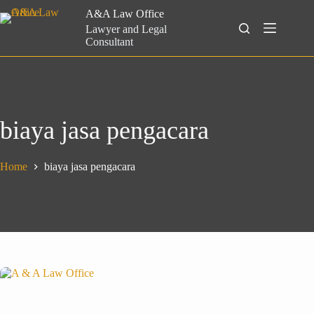
Skip
A&A Law Office
to
Search
Lawyer and Legal
content
Consultant
biaya jasa pengacara
Home
biaya jasa pengacara