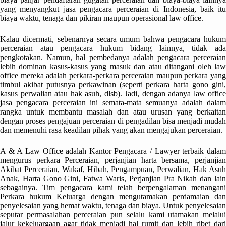
yang menyangkut jasa pengacara perceraian di Indonesia, baik itu
biaya waktu, tenaga dan pikiran maupun operasional law office.
Kalau dicermati, sebenarnya secara umum bahwa pengacara hukum
perceraian atau pengacara hukum bidang lainnya, tidak ada
pengkotakan. Namun, hal pembedanya adalah pengacara perceraian
lebih dominan kasus-kasus yang masuk dan atau ditangani oleh law
office mereka adalah perkara-perkara perceraian maupun perkara yang
timbul akibat putusnya perkawinan (seperti perkara harta gono gini,
kasus perwalian atau hak asuh, dlsb). Jadi, dengan adanya law office
jasa pengacara perceraian ini semata-mata semuanya adalah dalam
rangka untuk membantu masalah dan atau urusan yang berkaitan
dengan proses pengajuan perceraian di pengadilan bisa menjadi mudah
dan memenuhi rasa keadilan pihak yang akan mengajukan perceraian.
A & A Law Office adalah Kantor Pengacara / Lawyer terbaik dalam
mengurus perkara Perceraian, perjanjian harta bersama, perjanjian
Akibat Perceraian, Wakaf, Hibah, Pengampuan, Perwalian, Hak Asuh
Anak, Harta Gono Gini, Fatwa Waris, Perjanjian Pra Nikah dan lain
sebagainya. Tim pengacara kami telah berpengalaman menangani
Perkara hukum Keluarga dengan mengutamakan perdamaian dan
penyelesaian yang hemat waktu, tenaga dan biaya. Untuk penyelesaian
seputar permasalahan perceraian pun selalu kami utamakan melalui
jalur kekeluargaan agar tidak menjadi hal rumit dan lebih ribet dari