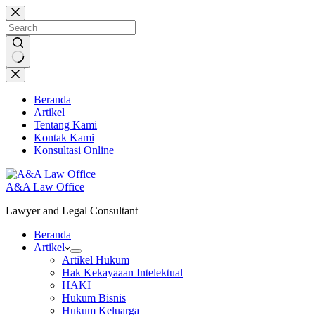
Skip
to
content
No
results
Beranda
Artikel
Tentang Kami
Kontak Kami
Konsultasi Online
A&A Law Office
Lawyer and Legal Consultant
Beranda
Artikel
Artikel Hukum
Hak Kekayaaan Intelektual
HAKI
Hukum Bisnis
Hukum Keluarga