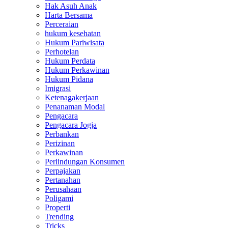
Hak Asuh Anak
Harta Bersama
Perceraian
hukum kesehatan
Hukum Pariwisata
Perhotelan
Hukum Perdata
Hukum Perkawinan
Hukum Pidana
Imigrasi
Ketenagakerjaan
Penanaman Modal
Pengacara
Pengacara Jogja
Perbankan
Perizinan
Perkawinan
Perlindungan Konsumen
Perpajakan
Pertanahan
Perusahaan
Poligami
Properti
Trending
Tricks