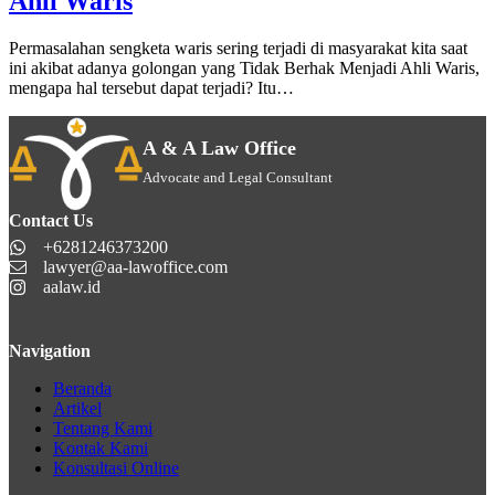
Ahli Waris
Permasalahan sengketa waris sering terjadi di masyarakat kita saat
ini akibat adanya golongan yang Tidak Berhak Menjadi Ahli Waris,
mengapa hal tersebut dapat terjadi? Itu…
A & A Law Office
Advocate and Legal Consultant
Contact Us
+6281246373200
lawyer@aa-lawoffice.com
aalaw.id
Navigation
Beranda
Artikel
Tentang Kami
Kontak Kami
Konsultasi Online